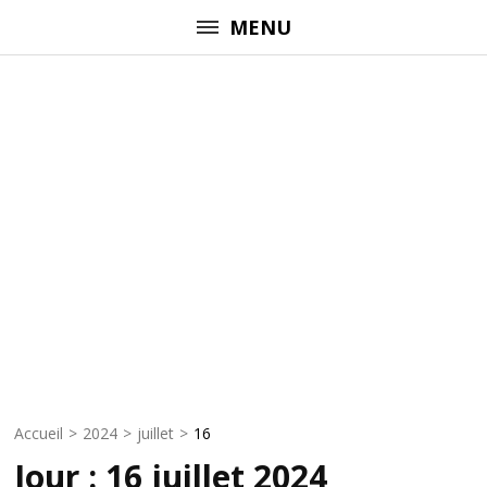
Aller
MENU
au
contenu
(Pressez
Entrée)
Accueil
>
2024
>
juillet
>
16
Jour :
16 juillet 2024