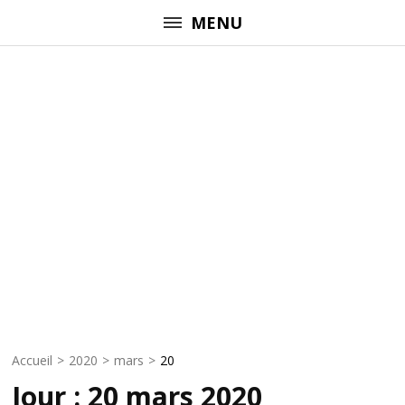
Aller
MENU
au
contenu
(Pressez
Entrée)
Accueil
>
2020
>
mars
>
20
Jour :
20 mars 2020